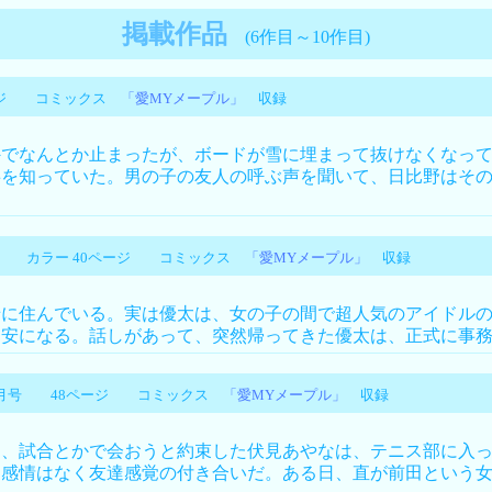
掲載作品
(6作目～10作目)
5ページ コミックス
「愛MYメープル」
収録
でなんとか止まったが、ボードが雪に埋まって抜けなくなって
事を知っていた。男の子の友人の呼ぶ声を聞いて、日比野はそ
4月号 カラー 40ページ コミックス
「愛MYメープル」
収録
住んでいる。実は優太は、女の子の間で超人気のアイドルの“
不安になる。話しがあって、突然帰ってきた優太は、正式に事
年10月号 48ページ コミックス
「愛MYメープル」
収録
、試合とかで会おうと約束した伏見あやなは、テニス部に入っ
愛感情はなく友達感覚の付き合いだ。ある日、直が前田という