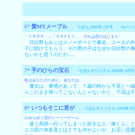
6*
愛MYメープル
りぼん 2000年 2月号 4
「トモダチ」→「スキナヒト」、それは恋のはじまり…
日比野もみじはスノーボードで暴走、コースの外
子に助けてもらう。その男の子はなぜか日比野の
ないかと思うのだが…。
7*
手のひらの宝石
りぼんオリジナル 2000年 
私はあなたのために、あなたは…
優太は、事情があって、７歳の時から千花と一緒に
らこのまま帰ってこないんじゃないかと、千花は
8*
いつもそこに君が
りぼんオリジナル 2000
心ゆらめく恋のシーソーゲーム
違う高校へ行ってしまった好きな人「南くん」と
ニス部の本多直とはとても仲がよいが、お互い恋