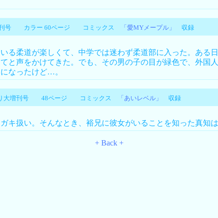
大増刊号 カラー 60ページ コミックス
「愛MYメープル」
収録
いる柔道が楽しくて、中学では迷わず柔道部に入った。ある日
ってと声をかけてきた。でも、その男の子の目が緑色で、外国
メになったけど…。
っくり大増刊号 48ページ コミックス
「あいレベル」
収録
ガキ扱い。そんなとき、裕兄に彼女がいることを知った真知は
+ Back +