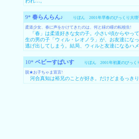
われ…。
9*
春らんらん♪
りぼん 2001年早春のびっくり
柔道少女、春に声をかけてきたのは、何と緑の瞳の転校生!
「春」は柔道好きな女の子。小さい頃からやって
生の男の子「ウィル・レオノラ」が、お友達にな
逃げ出してしまう。結局、ウィルと友達になるハ
10*
ベビーすぱいす
りぼん 2001年初夏のび
脱★お子ちゃま宣言!
河合真知は裕兄のことが好き。だけどまるっきり