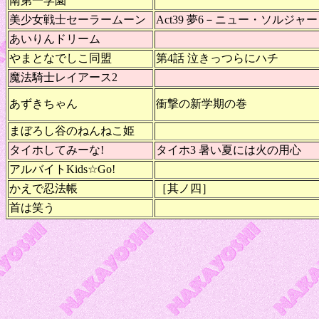
南第一学園
美少女戦士セーラームーン
Act39 夢6－ニュー・ソルジャ
あいりんドリーム
やまとなでしこ同盟
第4話 泣きっつらにハチ
魔法騎士レイアース2
あずきちゃん
衝撃の新学期の巻
まぼろし谷のねんねこ姫
タイホしてみーな!
タイホ3 暑い夏には火の用心
アルバイトKids☆Go!
かえで忍法帳
［其ノ四］
首は笑う