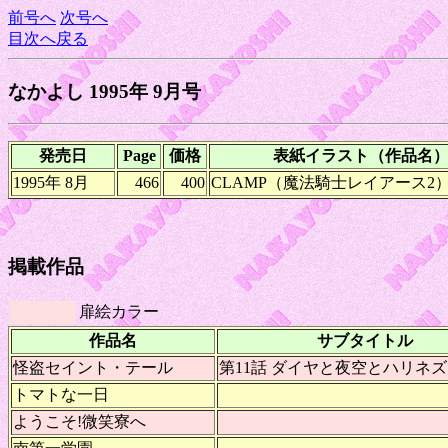
前号へ
次号へ
目次へ戻る
なかよし 1995年 9月号
発売日
Page
価格
表紙イラスト（作品名
1995年 8月
466
400
CLAMP（魔法騎士レイアース2
掲載作品
扉絵カラー
作品名
サブタイトル
怪盗セイント・テール
第11話 ダイヤと夜空とハリネ
トマトな一日
ようこそ!微笑寮へ