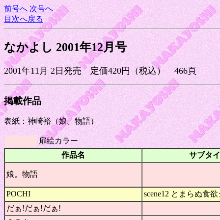
前号へ
次号へ
目次へ戻る
なかよし 2001年12月号
2001年11月 2日発売 定価420円（税込） 466頁
掲載作品
表紙：神崎裕（娘。物語）
扉絵カラー
作品名
サブタ
娘。物語
POCHI
scene12 とまらぬ
だぁ!だぁ!だぁ!