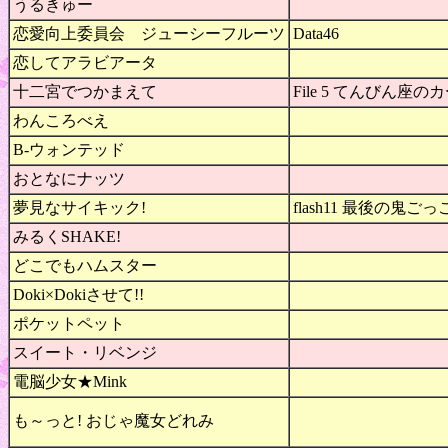
うるきゅー
恋愛向上委員会 ジューシーフルーツ
Data46
恋してアラビアータ
十二宮でつかまえて
File 5 てんびん座
わんころべえ
B-ウォンテッド
おとなにナッツ
夢見なサイキック!
flash11 最後の鬼ごっ
みるくSHAKE!
どこでもハムスター
Doki×Dokiさせて!!
ポケットペット
スイート・リベンジ
電脳少女★Mink
も～っと! おじゃ魔女どれみ