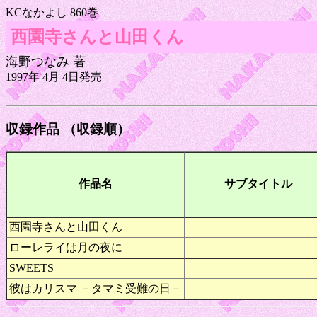
KCなかよし 860巻
西園寺さんと山田くん
海野つなみ 著
1997年 4月 4日発売
収録作品 （収録順）
作品名
サブタイトル
西園寺さんと山田くん
ローレライは月の夜に
SWEETS
彼はカリスマ －タマミ受難の日－