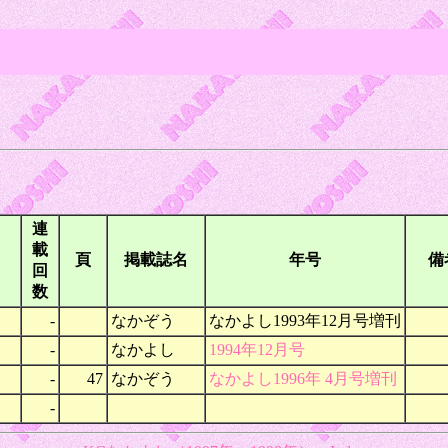
連
載
頁
掲載誌名
年号
備
回
数
-
なかぞう
なかよし1993年12月号増刊
-
なかよし
1994年12月号
-
47
なかぞう
なかよし1996年 4月号増刊
-