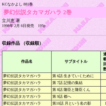
KCなかよし 881巻
夢幻伝説タカマガハラ 2巻
立川恵 著
1998年 2月 6日発売 195p
収録作品 （収録順）
作品名
サブタイトル
夢幻伝説タカマガハラ
第 6話 生きていくために
夢幻伝説タカマガハラ
第 7話 記憶の集結
夢幻伝説タカマガハラ
第 8話 隆臣と隆臣くん
夢幻伝説タカマガハラ
第 9話 都へ
夢幻伝説タカマガハラ
第10話 月という名の影