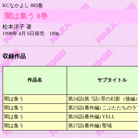
KCなかよし 885巻
闇は集う 8巻
松本洋子 著
1998年 4月 6日発売 189p
収録作品
作品名
サブタイトル
闇は集う
第24話(第 7話) 罪の幻影（後編
闇は集う
第25話(番外編) こぶたたちの
闇は集う
第26話(番外編) YELL
闇は集う
第27話(番外編) 聖域