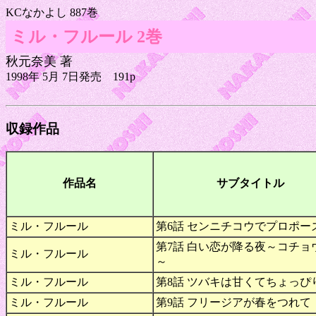
KCなかよし 887巻
ミル・フルール 2巻
秋元奈美 著
1998年 5月 7日発売 191p
収録作品
作品名
サブタイトル
ミル・フルール
第6話 センニチコウでプロポー
第7話 白い恋が降る夜～コチョ
ミル・フルール
～
ミル・フルール
第8話 ツバキは甘くてちょっぴ
ミル・フルール
第9話 フリージアが春をつれて