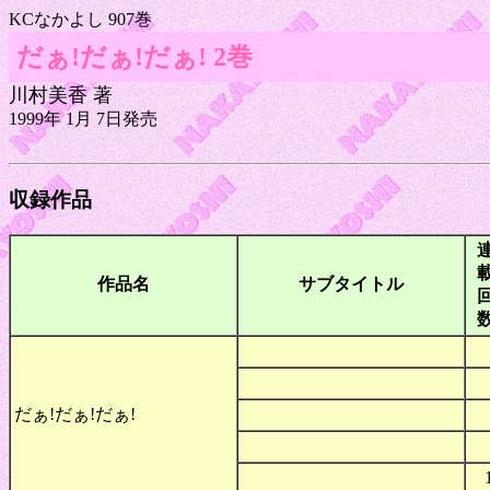
KCなかよし 907巻
だぁ!だぁ!だぁ! 2巻
川村美香 著
1999年 1月 7日発売
収録作品
作品名
サブタイトル
だぁ!だぁ!だぁ!