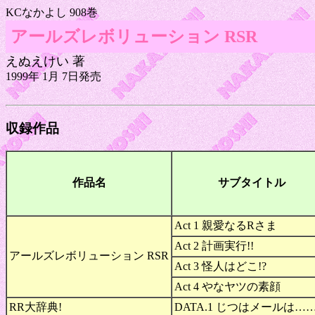
KCなかよし 908巻
アールズレボリューション RSR
えぬえけい 著
1999年 1月 7日発売
収録作品
作品名
サブタイトル
Act 1 親愛なるRさま
Act 2 計画実行!!
アールズレボリューション RSR
Act 3 怪人はどこ!?
Act 4 やなヤツの素顔
RR大辞典!
DATA.1 じつはメールは…