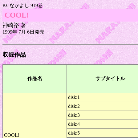
KCなかよし 919巻
COOL!
神崎裕 著
1999年 7月 6日発売
収録作品
作品名
サブタイトル
disk:1
disk:2
disk:3
disk:4
disk:5
COOL!