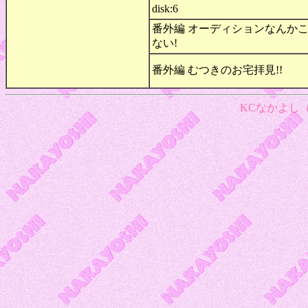
disk:6
番外編 オーディションなんか
ない!
番外編 むつきのお宅拝見!!
KCなかよし（1