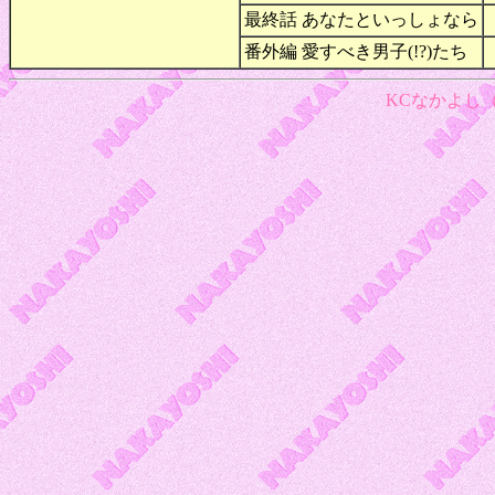
最終話 あなたといっしょなら
番外編 愛すべき男子(!?)たち
KCなかよし（1