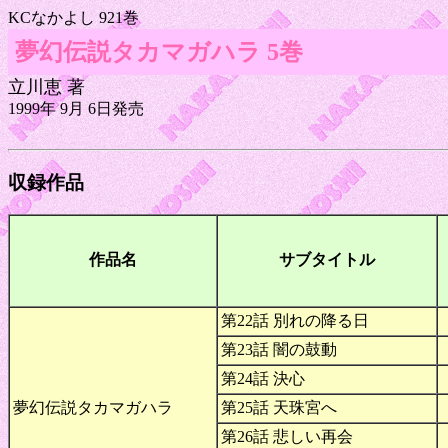
KCなかよし 921巻
夢幻伝説タカマガハラ 5巻
立川恵 著
1999年 9月 6日発売
収録作品
作品名
サブタイトル
第22話 別れの降る日
第23話 闇の鼓動
第24話 決心
夢幻伝説タカマガハラ
第25話 天珠宮へ
第26話 悲しい再会