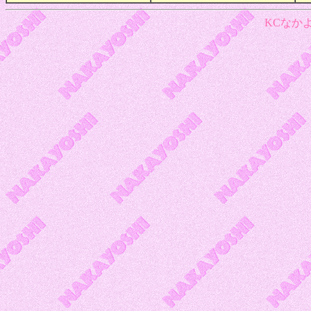
KCなかよ