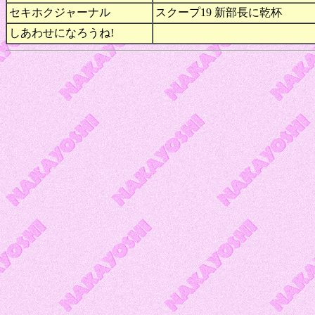
セキホクジャーナル
スクープ19 新部長に乾杯
しあわせになろうね!