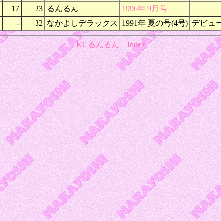
17
23
るんるん
1996年 9月号
-
32
なかよしデラックス
1991年 夏の号(4号)
デビュ
KCるんるん
Index