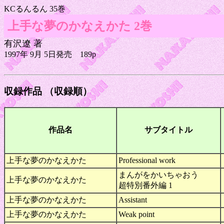
KCるんるん 35巻
上手な夢のかなえかた 2巻
有沢遼 著
1997年 9月 5日発売 189p
収録作品 （収録順）
作品名
サブタイトル
上手な夢のかなえかた
Professional work
まんがをかいちゃおう
上手な夢のかなえかた
超特別番外編 1
上手な夢のかなえかた
Assistant
上手な夢のかなえかた
Weak point