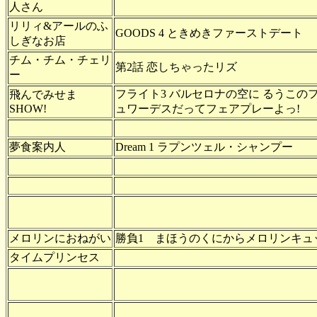
人さん
リリィ&アールのふ
GOODS 4 ときめきファーストデート
しぎなお店
チム・チム・チェリ
第2話 恋しちゃったリズ
ー
フライト3 バルセロナの空に るうこの
飛んでみせま
SHOW!
ュワーデスだってフェアプレーよっ!
夢食案内人
Dream 1 ラプンツェル・シャンプー
メロリンにおねがい
勝負1 まほうのくにからメロリンキュ
タイムプリンセス