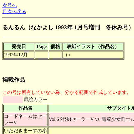
次号へ
目次へ戻る
るんるん（なかよし 1993年 1月号増刊 冬休み号）
発売日
Page
価格
表紙イラスト（作品名）
1992年12月
（）
掲載作品
この号は所有していない為、分かる範囲で作成しています。
扉絵カラー
作品名
サブタイト
コードネームはセー
Vol.6 対決!セーラーV vs. 電脳少女闘
ラーV
いただきまーすの小