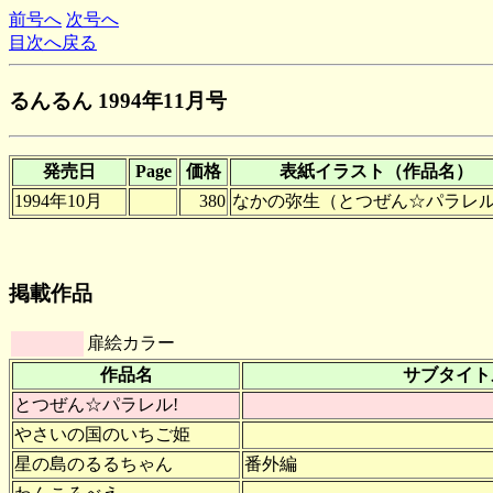
前号へ
次号へ
目次へ戻る
るんるん 1994年11月号
発売日
Page
価格
表紙イラスト（作品名）
1994年10月
380
なかの弥生（とつぜん☆パラレル
掲載作品
扉絵カラー
作品名
サブタイト
とつぜん☆パラレル!
やさいの国のいちご姫
星の島のるるちゃん
番外編