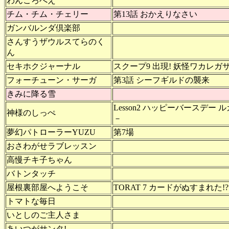
わんころべえ
チム・チム・チェリー
第13話 おかえりなさい
ガンバルンダ倶楽部
さんすうザウルスてらのく
ん
セキホクジャーナル
スクープ9 出現! 妖怪ワカレガ
フォーチューン・サーガ
第3話 シーフギルドの襲来
きみに降る雪
Lesson2 ハッピーバースデー
神様のしっぺ
－
夢幻パトローラーYUZU
第7場
おさわがせラブレッスン
高慢チキ子ちゃん
バトンタッチ
屋根裏部屋へようこそ
TORAT 7 カードがぬすまれた!?
トマトな毎日
いとしのご主人さま
あいつがサンタ!