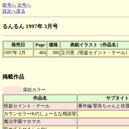
前号へ
次号へ
目次へ戻る
るんるん 1997年 3月号
発売日
Page
価格
表紙イラスト（作品名）
1997年 2月
484
380
立川恵（怪盗セイント・テール
掲載作品
扉絵カラー
作品名
サブタイト
怪盗セイント・テール
番外編 聖良ちゃんと佐
カウンセラーKのしょーもな相談室
魔法学園マホマホ