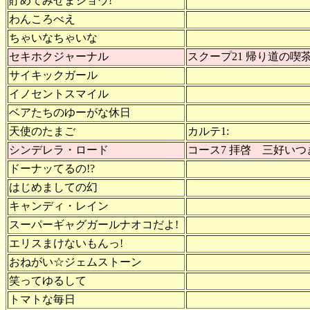
貯めてみせまショウ!
わんころべえ
ちゃいなちゃいな
セキホクジャーナル
スクープ21 帰り道の喫
サイキックガール
イノセントスマイル
ベアたちのゆーがな休日
天使のたまご
カルテ1:
シンデレラ・ロード
コース7 拝啓 三好いつ
ドーナッてるの!?
はじめましての幻
キャンディ・レイン
スーパーギャグガールナオコだよ!
エリスまけないもんっ!
おねがい☆ジェムストーン
笑ってゆるして
トマトな毎日