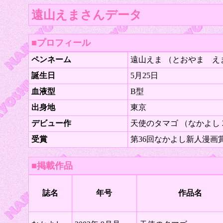
遠山えまさんデータ
■プロフィール
ペンネーム
遠山えま （とおやま え
誕生日
5月25日
血液型
B型
出身地
東京
デビュー作
天使のタマゴ （なかよし 2
受賞
第36回なかよし新人漫画
■掲載作品
誌名
年号
作品名