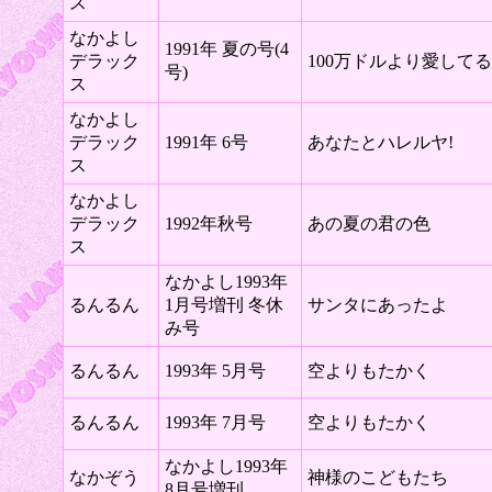
ス
なかよし
1991年 夏の号(4
デラック
100万ドルより愛してる
号)
ス
なかよし
デラック
1991年 6号
あなたとハレルヤ!
ス
なかよし
デラック
1992年秋号
あの夏の君の色
ス
なかよし1993年
るんるん
1月号増刊 冬休
サンタにあったよ
み号
るんるん
1993年 5月号
空よりもたかく
るんるん
1993年 7月号
空よりもたかく
なかよし1993年
なかぞう
神様のこどもたち
8月号増刊