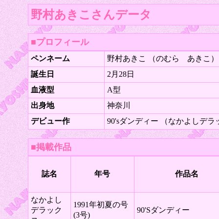
野村あきこさんデータ
■プロフィール
ペンネーム
野村あきこ （のむら あきこ）
誕生日
2月28日
血液型
A型
出身地
神奈川
デビュー作
90'sダンディー （なかよしデラ
■掲載作品
誌名
年号
作品名
なかよし
1991年初夏の号
デラック
90'Sダンディー
(3号)