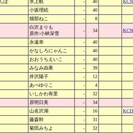
んぼ
水上航
-
40
KCN
小坂理絵
-
40
猫部ねこ
-
8
白沢まりも
-
34
KCN
原作:小林深雪
永遠幸
-
40
かなしろにゃんこ
-
40
おおうちえいこ
-
40
みなみ由果
-
39
井沢陽子
-
12
あべゆりこ
-
4
いしかわ有里
-
32
原明日美
-
34
山名沢湖
-
16
KCD
藤森幹
-
31
菊田みちよ
-
32