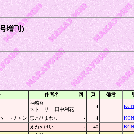
月号増刊）
ル
作者名
回
頁
備考
神崎裕
-
4
KCN
ストーリー:田中利花
ハートチャン
恵月ひまわり
-
4
KCN
えぬえけい
-
40
KCN