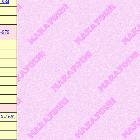
-984
-979
X-1662