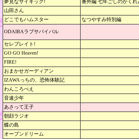
夢見なサイキック!
番外編 七年ごしのかくれ
山田さん
どこでもハムスター
なつやすみ特別編
ODAIBAラブサバイバル
セレブレイト!
GO GO Heaven!
FIRE!
おまかせガーディアン
IZAWAっちの、恐怖体験記
わんころべえ
音速少年
あさって王子
朝顔ラジオ
蝶の島
オープンドリーム