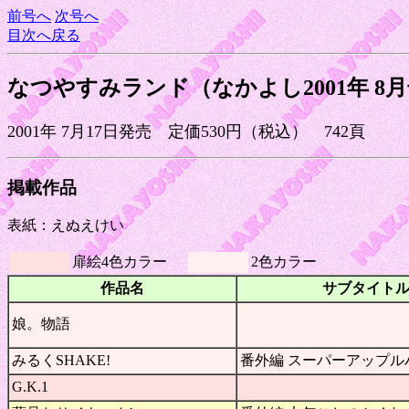
前号へ
次号へ
目次へ戻る
なつやすみランド（なかよし2001年 8
2001年 7月17日発売 定価530円（税込） 742頁
掲載作品
表紙：えぬえけい
扉絵4色カラー
2色カラー
作品名
サブタイト
娘。物語
みるくSHAKE!
番外編 スーパーアップル
G.K.1