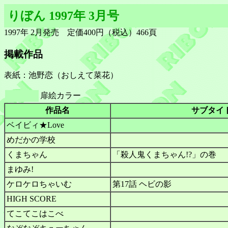
りぼん 1997年 3月号
1997年 2月発売 定価400円（税込）466頁
掲載作品
表紙：池野恋（おしえて菜花）
扉絵カラー
作品名
サブタイ
ベイビィ★Love
めだかの学校
くまちゃん
「殺人鬼くまちゃん!?」の巻
まゆみ!
ケロケロちゃいむ
第17話 ヘビの影
HIGH SCORE
てこてこはこべ