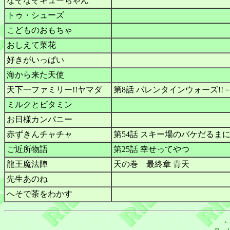
なぞなぞキューちゃん
トゥ・シューズ
こどものおもちゃ
おしえて菜花
好きがいっぱい
海から来た天使
天下一ファミリー!!ヤマダ
第8話 バレンタインウォーズ!
ミルクとビタミン
お日様カンパニー
赤ずきんチャチャ
第54話 スキー場のバケだるま
ご近所物語
第25話 幸せってやつ
龍王魔法陣
天の巻 最終章 青天
先生あのね
へそで茶をわかす