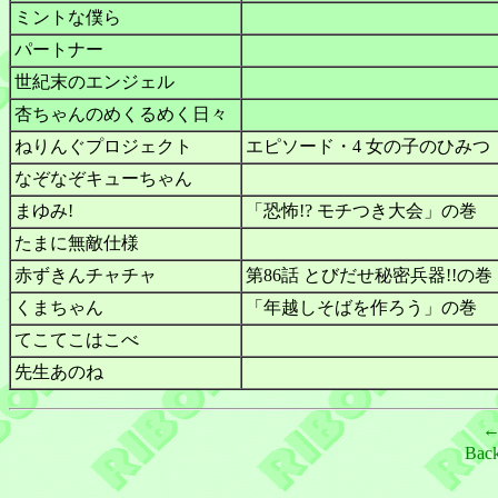
ミントな僕ら
パートナー
世紀末のエンジェル
杏ちゃんのめくるめく日々
ねりんぐプロジェクト
エピソード・4 女の子のひみつ
なぞなぞキューちゃん
まゆみ!
「恐怖!? モチつき大会」の巻
たまに無敵仕様
赤ずきんチャチャ
第86話 とびだせ秘密兵器!!の巻
くまちゃん
「年越しそばを作ろう」の巻
てこてこはこべ
先生あのね
Bac