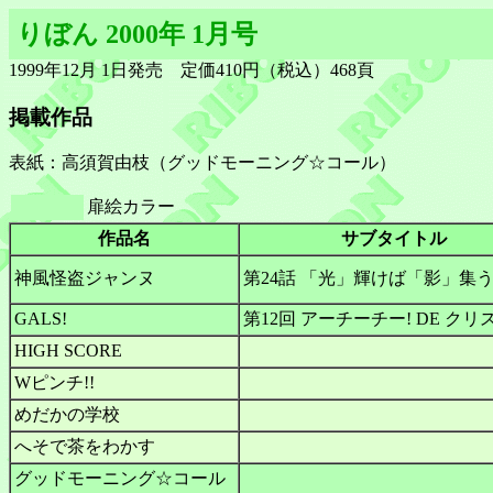
りぼん 2000年 1月号
1999年12月 1日発売 定価410円（税込）468頁
掲載作品
表紙：高須賀由枝（グッドモーニング☆コール）
扉絵カラー
作品名
サブタイトル
神風怪盗ジャンヌ
第24話 「光」輝けば「影」集
GALS!
第12回 アーチーチー! DE クリス
HIGH SCORE
Wピンチ!!
めだかの学校
へそで茶をわかす
グッドモーニング☆コール