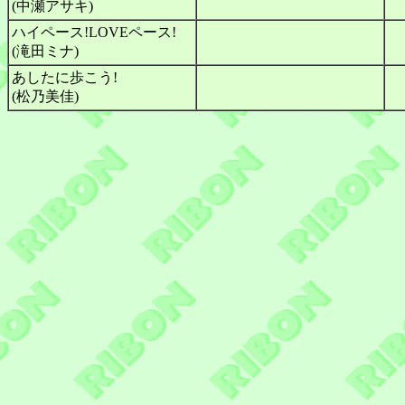
(中瀬アサキ)
ハイペース!LOVEペース!
(滝田ミナ)
あしたに歩こう!
(松乃美佳)