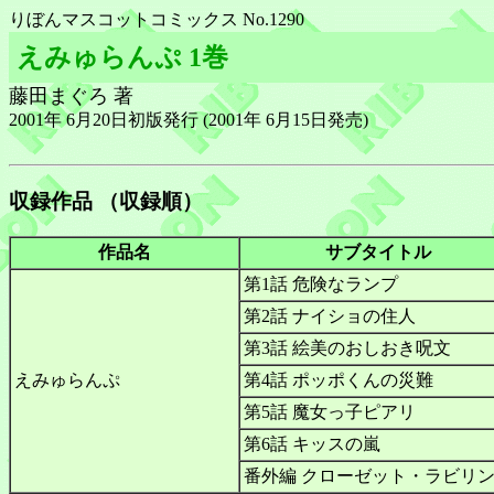
りぼんマスコットコミックス No.1290
えみゅらんぷ 1巻
藤田まぐろ 著
2001年 6月20日初版発行 (2001年 6月15日発売)
収録作品 （収録順）
作品名
サブタイトル
第1話 危険なランプ
第2話 ナイショの住人
第3話 絵美のおしおき呪文
えみゅらんぷ
第4話 ポッポくんの災難
第5話 魔女っ子ピアリ
第6話 キッスの嵐
番外編 クローゼット・ラビリ