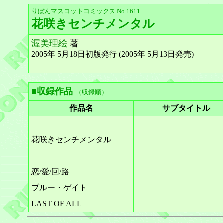
りぼんマスコットコミックス No.1611
花咲きセンチメンタル
渥美理絵
著
2005年 5月18日初版発行 (2005年 5月13日発売)
■収録作品
（収録順）
作品名
サブタイトル
花咲きセンチメンタル
恋/愛/回/路
ブルー・ゲイト
LAST OF ALL