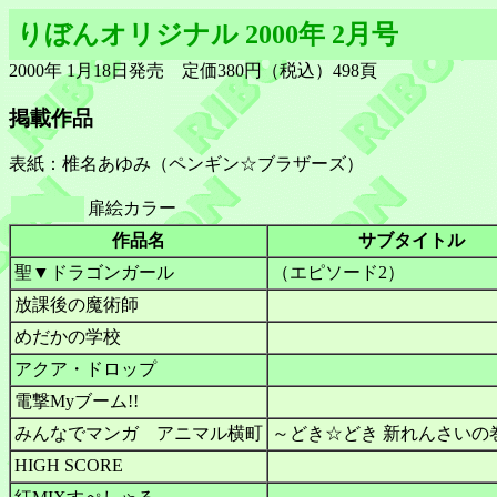
りぼんオリジナル 2000年 2月号
2000年 1月18日発売 定価380円（税込）498頁
掲載作品
表紙：椎名あゆみ（ペンギン☆ブラザーズ）
扉絵カラー
作品名
サブタイトル
聖▼ドラゴンガール
（エピソード2）
放課後の魔術師
めだかの学校
アクア・ドロップ
電撃Myブーム!!
みんなでマンガ アニマル横町
～どき☆どき 新れんさいの
HIGH SCORE