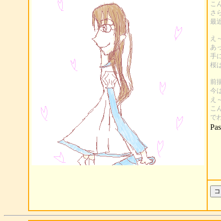
こ
さ
最
え
あ
手
桜
前
今
え
こ
で
Pas