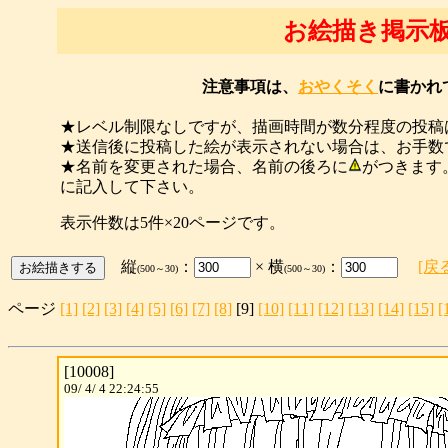
お絵描き掲示
注意事項は、
おやくそく
に書かれ
★レベル制限なしですが、描画時間が数分程度の投稿
★送信後に投稿した絵が表示されない場合は、お手数
★名前を変更された場合、名前の後ろに
がつきます
に記入して下さい。
表示件数は5件×20ページです。
縦
：
× 横
：
[戻
(500～30)
(500～30)
ページ
[1]
[2]
[3]
[4]
[5]
[6]
[7]
[8]
[9]
[10]
[11]
[12]
[13]
[14]
[15]
[
[10008]
09/ 4/ 4 22:24:55