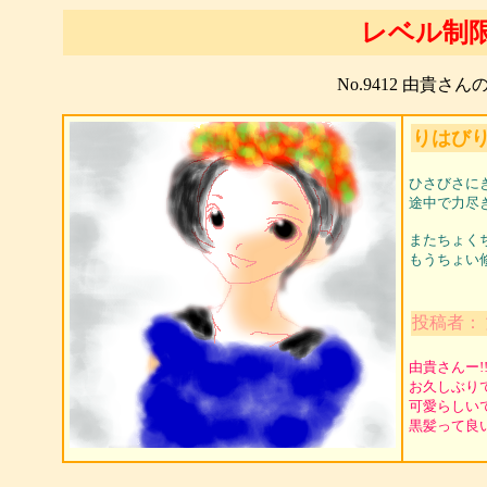
レベル制
No.9412 由貴さ
りはび
ひさびさに
途中で力尽
またちょく
もうちょい修行
投稿者：
由貴さんー!
お久しぶりで
可愛らしいで
黒髪って良