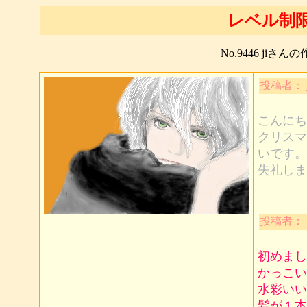
レベル制
No.9446 jiさ
投稿者：
こんにち
クリスマ
いです。
失礼しま
投稿者：
初めまし
かっこい
水彩いい
髪が１本