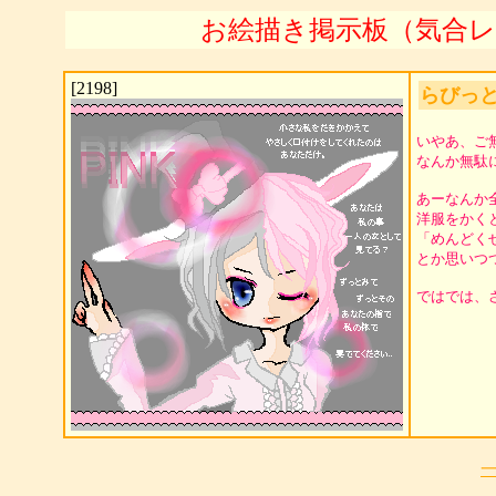
お絵描き掲示板（気合レ
[2198]
らびっ
いやあ、ご
なんか無駄
あーなんか全
洋服をかく
「めんどく
とか思いつ
ではでは、さ