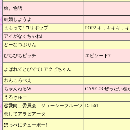
娘。物語
結婚しようよ
まもって! ロリポップ
POP2 キ，キキキ，キスー
アイがなくちゃね!
どーなつぷりん
ぴちぴちピッチ
エピソード7
よばれてとびでて! アクビちゃん
わんころべえ
ちゃんねるW
CASE #3 ぜったい恋
うるきゅー
恋愛向上委員会 ジューシーフルーツ
Data61
恋してアラビアータ
ほっぺにチューボー!