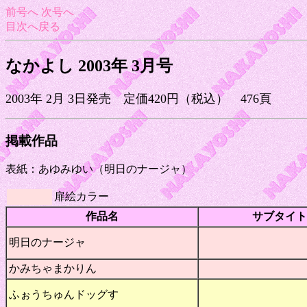
前号へ
次号へ
目次へ戻る
なかよし 2003年 3月号
2003年 2月 3日発売 定価420円（税込） 476頁
掲載作品
表紙：あゆみゆい（明日のナージャ）
扉絵カラー
作品名
サブタイト
明日のナージャ
かみちゃまかりん
ふぉうちゅんドッグす