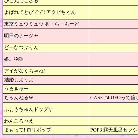
ぴこ丸でござる
よばれてとびでて! アクビちゃん
東京ミュウミュウ あ・ら・もーど
明日のナージャ
どーなつぷりん
娘。物語
アイがなくちゃね!
結婚しようよ
うるきゅー
ちゃんねるW
CASE #4 UFOって
ふぉうちゅんドッグす
わんころべえ
まもって! ロリポップ
POP3 露天風呂セクシ