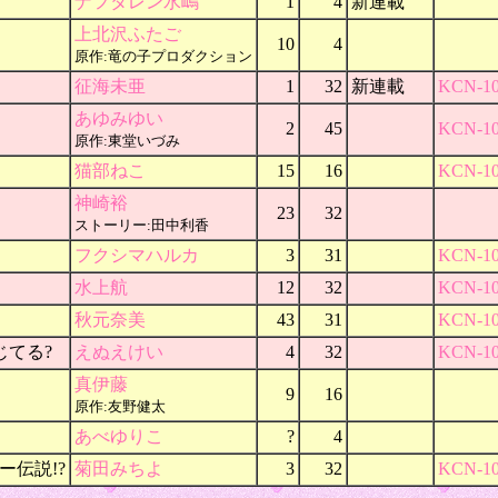
ナフタレン水嶋
1
4
新連載
上北沢ふたご
10
4
原作:竜の子プロダクション
征海未亜
1
32
新連載
KCN-10
あゆみゆい
2
45
KCN-10
原作:東堂いづみ
猫部ねこ
15
16
KCN-10
神崎裕
23
32
ストーリー:田中利香
フクシマハルカ
3
31
KCN-10
水上航
12
32
KCN-10
秋元奈美
43
31
KCN-10
信じてる?
えぬえけい
4
32
KCN-10
真伊藤
9
16
原作:友野健太
あべゆりこ
?
4
ー伝説!?
菊田みちよ
3
32
KCN-10