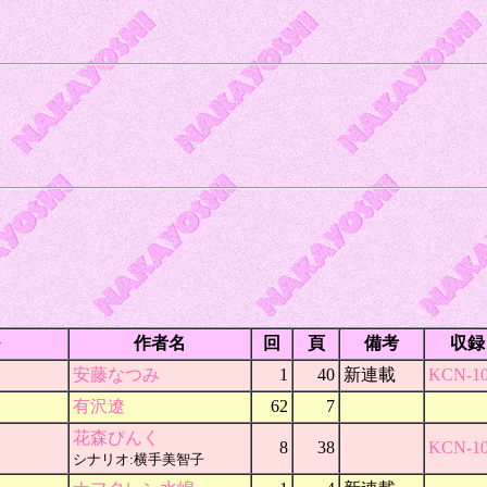
作者名
回
頁
備考
収録
安藤なつみ
1
40
新連載
KCN-10
有沢遼
62
7
花森ぴんく
8
38
KCN-10
シナリオ:横手美智子