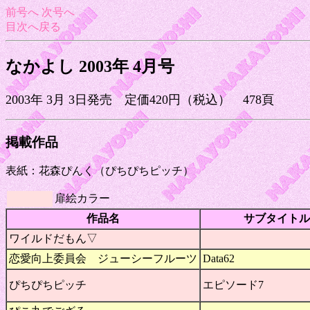
前号へ
次号へ
目次へ戻る
なかよし 2003年 4月号
2003年 3月 3日発売 定価420円（税込） 478頁
掲載作品
表紙：花森ぴんく（ぴちぴちピッチ）
扉絵カラー
作品名
サブタイトル
ワイルドだもん▽
恋愛向上委員会 ジューシーフルーツ
Data62
ぴちぴちピッチ
エピソード7