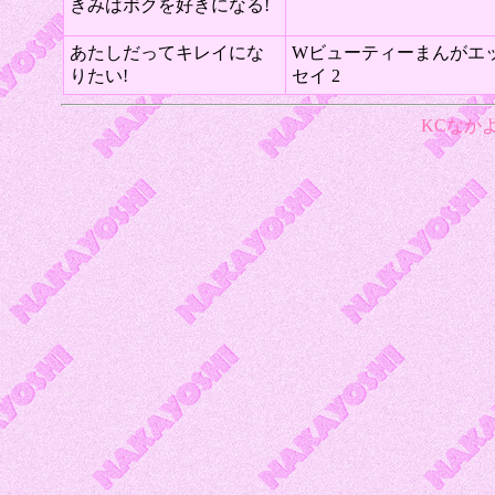
きみはボクを好きになる!
あたしだってキレイにな
Wビューティーまんがエ
りたい!
セイ 2
KCなかよ