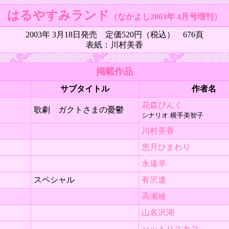
はるやすみランド
（なかよし2003年 4月号増刊）
2003年 3月18日発売 定価520円（税込） 676頁
表紙：川村美香
掲載作品
サブタイトル
作者名
花森ぴんく
歌劇 ガクトさまの憂鬱
シナリオ:横手美智子
川村美香
恵月ひまわり
永遠幸
スペシャル
有沢遼
高瀬綾
山名沢湖
ハットリユカコ