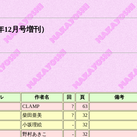
年12月号増刊）
ル
作者名
回
頁
備考
CLAMP
?
63
柴田亜美
?
32
小坂理絵
-
32
野村あきこ
-
32