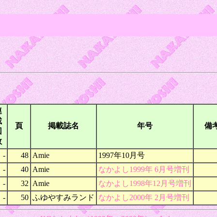
連
載
頁
掲載誌名
年号
備
回
数
-
48
Amie
1997年10月号
-
40
Amie
なかよし1999年 6月号増刊
-
32
Amie
なかよし1998年12月号増刊
-
50
ふゆやすみランド
なかよし2000年 2月号増刊