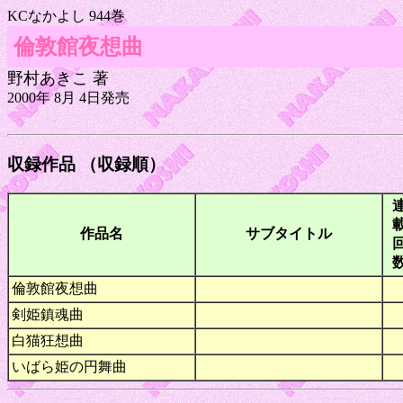
KCなかよし 944巻
倫敦館夜想曲
野村あきこ 著
2000年 8月 4日発売
収録作品 （収録順）
作品名
サブタイトル
倫敦館夜想曲
剣姫鎮魂曲
白猫狂想曲
いばら姫の円舞曲