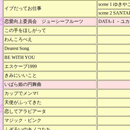
scene 1 ゆき
イブだってお仕事
scene 2 SANT
恋愛向上委員会 ジューシーフルーツ
DATA-1 －
この手をほしがって
わんころべえ
Dearest Song
BE WITH YOU
エスケープ1999
きみにいいこと
いばら姫の円舞曲
カップでメンマ!
天使がふってきた
恋してアラビアータ
マジック・ピンク
ふぞろいのキノコたち