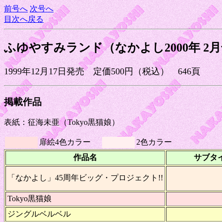
前号へ
次号へ
目次へ戻る
ふゆやすみランド（なかよし2000年 2
1999年12月17日発売 定価500円（税込） 646頁
掲載作品
表紙：征海未亜（Tokyo黒猫娘）
扉絵4色カラー
2色カラー
作品名
サブタ
「なかよし」45周年ビッグ・プロジェクト!!
Tokyo黒猫娘
ジングルベルベル